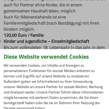
auch für Partner ohne Kinder, die in einem
gemeinsamen Haushalt leben, möglich.
Auch für Alleinerziehende ist eine
Familienmitgliedschaft (nach Bestätigung) mit ihren
Kindern möglich.
120,00 Euro / Familie
Kinder und Jugendliche – Einzelmitgliedschaft
Bis zum vollendeten 18. Lebensjahr (= das Jahr, in dem
das Mitglied 19 Jahre alt wird), wenn die Eltern nicht
Diese Website verwendet Cookies
DAV-Mitglieder sind.
Kinder und Jugendliche mit einer Schwerbehinderung
Wir verwenden Cookies, um Inhalte und Anzeigen zu
personalisieren, Funktionen für soziale Medien anbieten zu
ab 50% GdB können beitragsfrei in unserer Sektion
können und Zugriffe auf unsere Website zu analysieren.
bergaktiv sein.
Außerdem geben wir Informationen zu Ihrer Verwendung
25,00 Euro / Person
unserer Website an unsere Partner für soziale Medien, Werbung
und Analysen weiter. Unsere Partner führen diese Informationen
möglicherweise mit weiteren Daten zusammen, die Sie ihnen
bereitgestellt haben oder die sie im Rahmen Ihrer Nutzung der
Dienste gesammelt haben.