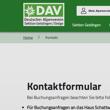
Mein.Alpenverei
Sektion Geislingen
Home
Kontakt
DAV- und
DraußenHelden
Ehrenamtliche
Haus Schattwald
Gipfelzwerg
Kontak
Sektions-Infos
gesucht
Belegungsplan Buchungsanfrage
Ehreamtliche Helfer für die
Übernachtungspreise Haus Schattwa
Sektion
Hüttenordnung Haus Schattwald
Für Öffentlichkeitsarbeit
News aus dem Haus Schattwald
Für unsere Hütten
Bildergalerie Haus Schattwald
Bettwanzen-Info
Kontaktformular
Bei Buchungsanfragen beachten Sie bitte fo
Für Buchungsanfragen an das Haus Schattw