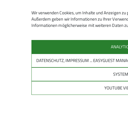
Hiermit erkläre ich mich einverstande
Wir verwenden Cookies, um Inhalte und Anzeigen zu p
Kontaktaufnahme verarbeitet und genutz
Außerdem geben wir Informationen zu Ihrer Verwendu
Informationen möglicherweise mit weiteren Daten zu
Mit (*) markierte Felder sind Pflichtfelder
ANALYTI
DATENSCHUTZ, IMPRESSUM ... EASYGUEST MA
SYSTE
YOUTUBE VI
Sektion
Aktu
Sektionsgruppen
Aktuelles
Ansprechpartner
Aktuelle 
Hütten der Sektion