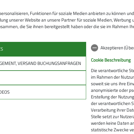
n, dass meine in das Kontaktformular eingegebenen Daten e
ersonalisieren, Funktionen für soziale Medien anbieten zu können und 
t werden. Mir ist bekannt, dass ich meine Einwilligung jed
ng unserer Website an unsere Partner für soziale Medien, Werbung un
sammen, die Sie ihnen bereitgestellt haben oder die sie im Rahmen I
Akzeptieren (Übe
CS
Cookie Beschreibung
NAGEMENT, VERSAND BUCHUNGSANFRAGEN
Die verantwortliche St
im Rahmen der Nutzung
M
soweit sie uns ihre Ei
anonymisierte oder pse
DEOS
Erstellung der Nutzung
elles
der verantwortlichen S
Verarbeitung ihrer Date
 aus Sektion und DAV
Stelle setzt zur Nutzer
werden keine Daten an
Touren, Veranstaltungen, Kurse
statistische Zwecke ve