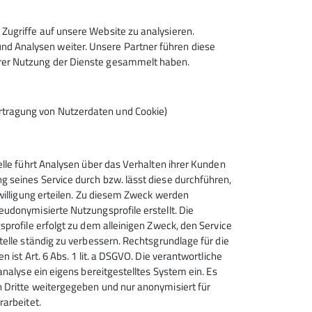
lektronisch gesichert und zum Zweck der
Zugriffe auf unsere Website zu analysieren.
erzeit wiederrufen kann. *
d Analysen weiter. Unsere Partner führen diese
hrer Nutzung der Dienste gesammelt haben.
Absenden
rtragung von Nutzerdaten und Cookie)
elle führt Analysen über das Verhalten ihrer Kunden
 seines Service durch bzw. lässt diese durchführen,
nwilligung erteilen. Zu diesem Zweck werden
udonymisierte Nutzungsprofile erstellt. Die
Sektion Geislingen e.V. des
sprofile erfolgt zu dem alleinigen Zweck, den Service
Deutschen Alpenvereins (D.A.V.)
telle ständig zu verbessern. Rechtsgrundlage für die
e.V.
n ist Art. 6 Abs. 1 lit. a DSGVO. Die verantwortliche
analyse ein eigens bereitgestelltes System ein. Es
Schulstraße 13
 Dritte weitergegeben und nur anonymisiert für
73312 Geislingen
rarbeitet.