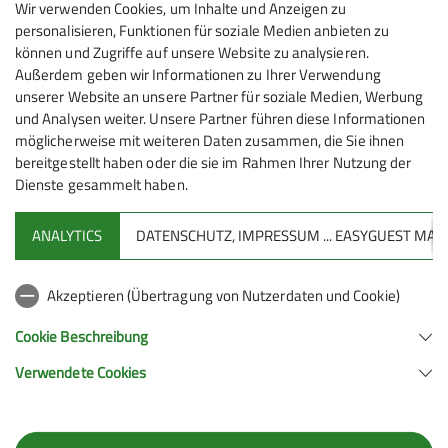
Wir verwenden Cookies, um Inhalte und Anzeigen zu
personalisieren, Funktionen für soziale Medien anbieten zu
können und Zugriffe auf unsere Website zu analysieren.
SENASPO
Außerdem geben wir Informationen zu Ihrer Verwendung
unserer Website an unsere Partner für soziale Medien, Werbung
Regelmäßig Wandern, Fahrrad fahren, Ski fahren,
und Analysen weiter. Unsere Partner führen diese Informationen
Skitouren
möglicherweise mit weiteren Daten zusammen, die Sie ihnen
SENASPO steht für SEniorenNAturSPOrt
bereitgestellt haben oder die sie im Rahmen Ihrer Nutzung der
Dienste gesammelt haben.
mehr erfahren
ANALYTICS
DATENSCHUTZ, IMPRESSUM ... EASYGUEST M
Sektion
Akzeptieren (Übertragung von Nutzerdaten und Cookie)
Aktuelles
Cookie Beschreibung
Verwendete Cookies
Sektion Geislingen e.V. des Deutschen Alpenvereins (D.A.V.) e.V.
Schulstraße 13
73312 Geislingen