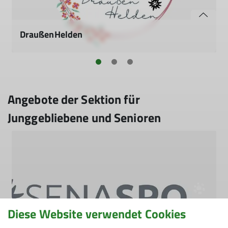
DraußenHelden
Unsere Zielgruppe sind Familien mit Kindern von ca. drei
bis zum Alter von acht Jahren.
mehr erfahren
Angebote der Sektion für
Junggebliebene und Senioren
Diese Website verwendet Cookies