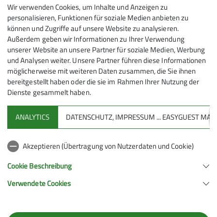
Wir verwenden Cookies, um Inhalte und Anzeigen zu
personalisieren, Funktionen für soziale Medien anbieten zu
Ehrenamtliche Mitarbeit, Mithilfe in der
können und Zugriffe auf unsere Website zu analysieren.
Sektion
Außerdem geben wir Informationen zu Ihrer Verwendung
unserer Website an unsere Partner für soziale Medien, Werbung
Du hast Lust, Dich in der Sektion Geislingen/Steige
und Analysen weiter. Unsere Partner führen diese Informationen
ehrenamtlich einzubringen, möchtest aber nicht direkt ein
möglicherweise mit weiteren Daten zusammen, die Sie ihnen
festes Amt übernehmen? Kein Problem. Neben den
bereitgestellt haben oder die sie im Rahmen Ihrer Nutzung der
klassischen Vereinsaufgaben gibt es bei uns viele
Dienste gesammelt haben.
Möglichkeiten, Dich mit Deinen Interessen, Fähig
ANALYTICS
DATENSCHUTZ, IMPRESSUM ... EASYGUEST M
mehr erfahren
Sektion
Akzeptieren (Übertragung von Nutzerdaten und Cookie)
Aktuelles
Cookie Beschreibung
Verwendete Cookies
Sektion Geislingen e.V. des Deutschen Alpenvereins (D.A.V.) e.V.
Schulstraße 13
73312 Geislingen