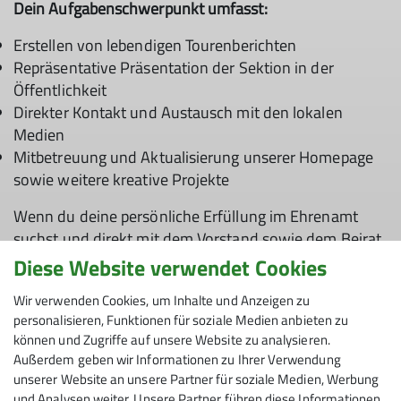
Dein Aufgabenschwerpunkt umfasst:
Erstellen von lebendigen Tourenberichten
Repräsentative Präsentation der Sektion in der
Öffentlichkeit
Direkter Kontakt und Austausch mit den lokalen
Medien
Mitbetreuung und Aktualisierung unserer Homepage
sowie weitere kreative Projekte
Wenn du deine persönliche Erfüllung im Ehrenamt
suchst und direkt mit dem Vorstand sowie dem Beirat
zusammenarbeiten möchtest, freuen wir uns auf dich.
Diese Website verwendet Cookies
Kontakt:
Wir verwenden Cookies, um Inhalte und Anzeigen zu
personalisieren, Funktionen für soziale Medien anbieten zu
Vorstand Harald Meissner
können und Zugriffe auf unsere Website zu analysieren.
Mobil:
+49 173 8659166
Außerdem geben wir Informationen zu Ihrer Verwendung
E-Mail:
harald.meissner@alpenverein-geislingen.de
unserer Website an unsere Partner für soziale Medien, Werbung
und Analysen weiter. Unsere Partner führen diese Informationen