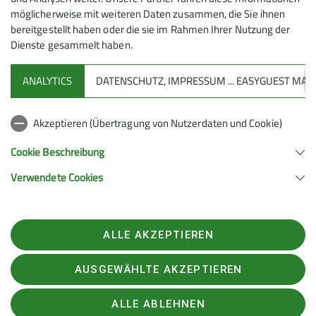
möglicherweise mit weiteren Daten zusammen, die Sie ihnen
bereitgestellt haben oder die sie im Rahmen Ihrer Nutzung der
Dienste gesammelt haben.
ANALYTICS
DATENSCHUTZ, IMPRESSUM ... EASYGUEST M
Sektion
Akzeptieren (Übertragung von Nutzerdaten und Cookie)
Aktuelles
Cookie Beschreibung
Verwendete Cookies
Sektion Geislingen e.V. des Deutschen Alpenvereins (D.A.V.) e.V.
Schulstraße 13
73312 Geislingen
Telefon +497331947222
ALLE AKZEPTIEREN
Kontakt
AUSGEWÄHLTE AKZEPTIEREN
Kontakt
Datenschutz
Impressum
Datenschutz-Einstellungen
ALLE ABLEHNEN
erklaerung-zur-barrierefreiheit