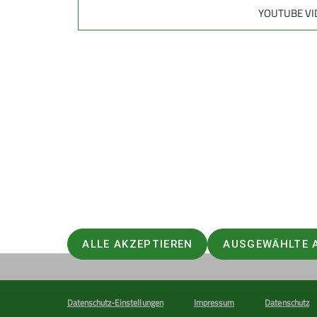
YOUTUBE VI
Sektion
Aktu
Sektionsgruppen
Aktuelles
Ansprechpartner
Aktuelle 
Hütten der Sektion
Fitness und Ausbildung
Touren, Veranstaltungen, Kurse
Mitglied werden
ALLE AKZEPTIEREN
AUSGEWÄHLTE 
Datenschutz-Einstellungen
Impressum
Datenschutz