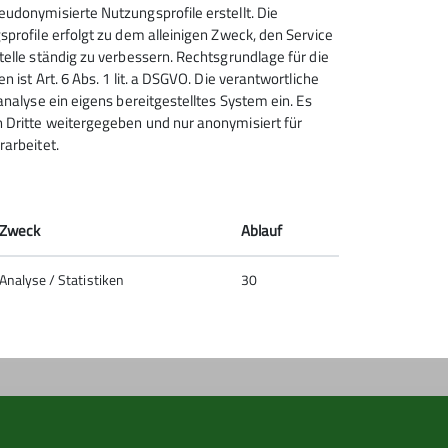
udonymisierte Nutzungsprofile erstellt. Die
Sektion Geislingen e.V. des
sprofile erfolgt zu dem alleinigen Zweck, den Service
Deutschen Alpenvereins (D.A.V.)
telle ständig zu verbessern. Rechtsgrundlage für die
e.V.
n ist Art. 6 Abs. 1 lit. a DSGVO. Die verantwortliche
analyse ein eigens bereitgestelltes System ein. Es
Schulstraße 13
 Dritte weitergegeben und nur anonymisiert für
73312 Geislingen
rarbeitet.
Telefon +497331947222
Kontakt
Zweck
Ablauf
Analyse / Statistiken
30