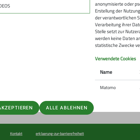
anonymisierte oder pse
DEOS
Erstellung der Nutzung
elles
der verantwortlichen S
Verarbeitung ihrer Date
 aus Sektion und DAV
Stelle setzt zur Nutzer
werden keine Daten an
Touren, Veranstaltungen, Kurse
statistische Zwecke ve
Verwendete Cookies
Name
Matomo
AKZEPTIEREN
ALLE ABLEHNEN
Kontakt
erklaerung-zur-barrierefreiheit