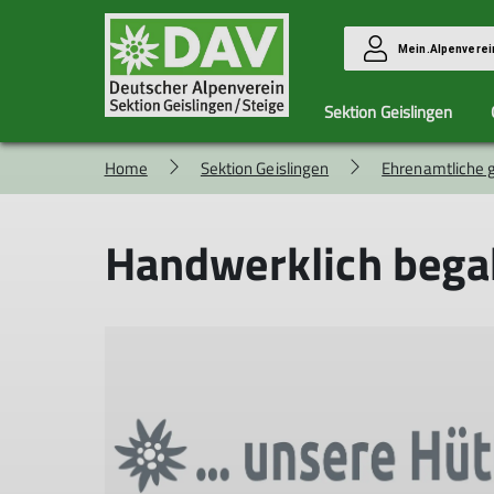
Mein.Alpenverei
Sektion Geislingen
Home
Sektion Geislingen
Ehrenamtliche 
DAV- und
DraußenHelden
Ehrenamtliche
Haus Schattwald
Gipfelzwerg
Kontak
Sektions-Infos
gesucht
Belegungsplan Buchungsanfrage
Handwerklich begab
Ehreamtliche Helfer für die
Übernachtungspreise Haus Schattwa
Sektion
Hüttenordnung Haus Schattwald
Für Öffentlichkeitsarbeit
News aus dem Haus Schattwald
Für unsere Hütten
Bildergalerie Haus Schattwald
Bettwanzen-Info