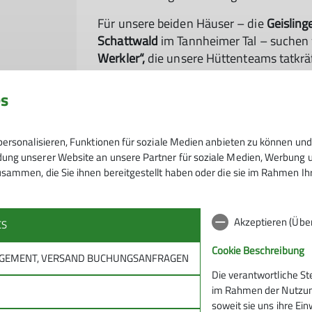
Für unsere beiden Häuser – die
Geisling
Schattwald
im Tannheimer Tal – suchen 
Werkler“,
die unsere Hüttenteams tatkräf
© HIJM
Lust anzupacken?
es
Melde dich einfach bei uns – wir freuen
ersonalisieren, Funktionen für soziale Medien anbieten zu können und 
Kontakt:
ng unserer Website an unsere Partner für soziale Medien, Werbung un
Vorstand Harald Meissner
sammen, die Sie ihnen bereitgestellt haben oder die sie im Rahmen I
Mobil:
+49 173 8659166
E-Mail:
harald.meissner@alpenverein-ge
Akzeptieren (Übe
CS
Cookie Beschreibung
NAGEMENT, VERSAND BUCHUNGSANFRAGEN
Die verantwortliche St
im Rahmen der Nutzung
M
soweit sie uns ihre Ei