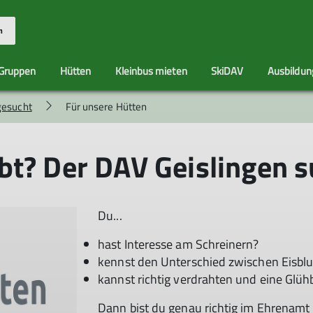
n
Gruppen
Hütten
Kleinbus mieten
SkiDAV
Ausbildung
gesucht
Für unsere Hütten
e
t
Naturschutz
Jugend
60 Jahre SkiDAV
Referat
SENASPO
Referat
Geislinger H
Mitgli
Ausbildung
Alpinsport
Klimaneutralität in der
Belegungesplan
Versich
t? Der DAV Geislingen s
Sektion
Mitglie
ld
Belegungspreis
Klimawandel in den
Hüttenordnung G
Alpen
Aufgaben des H
Der AKN Göppingen
Hüttenteam Gei
Du...
News aus der G
hast Interesse am Schreinern?
Bildergalerie Ge
kennst den Unterschied zwischen Eisbl
kannst richtig verdrahten und eine Glüh
Dann bist du genau richtig im Ehrenamt 