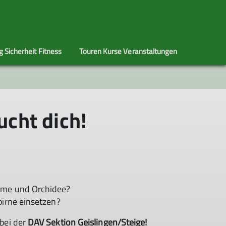
 Sicherheit Fitness
Touren Kurse Veranstaltungen
ütte
edschaft
SENASPOle
Satzung
Einmal im
Albwanderer
Historie
Jahr
 Buchungsanfrage Geislinger Huette
erungsschutz DAV-
ucht dich!
derer
e / Gebührenordnung Geislinger Hütte
eislinger Hütte
auptnutzers und des Hüttendienstes
slinger Hütte
eislinger Hütte
islinger Hütte
ume und Orchidee?
birne einsetzen?
bei der
DAV Sektion Geislingen/Steige!