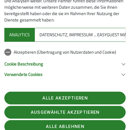
und Analysen weiter. Unsere Partner führen diese Informationen
möglicherweise mit weiteren Daten zusammen, die Sie ihnen
bereitgestellt haben oder die sie im Rahmen Ihrer Nutzung der
Dienste gesammelt haben.
ANALYTICS
DATENSCHUTZ, IMPRESSUM ... EASYGUEST M
Sektion
Akzeptieren (Übertragung von Nutzerdaten und Cookie)
Aktuelles
Cookie Beschreibung
Verwendete Cookies
Sektion Geislingen e.V. des Deutschen Alpenvereins (D.A.V.) e.V.
Schulstraße 13
73312 Geislingen
Telefon +497331947222
ALLE AKZEPTIEREN
Kontakt
AUSGEWÄHLTE AKZEPTIEREN
Kontakt
Datenschutz
Impressum
Datenschutz-Einstellungen
ALLE ABLEHNEN