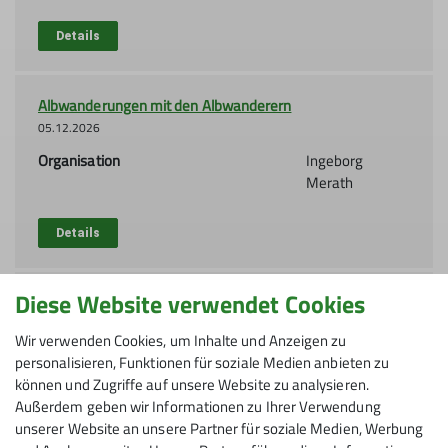
Details
Albwanderungen mit den Albwanderern
05.12.2026
Organisation
Ingeborg
Merath
Details
Diese Website verwendet Cookies
Seniorenweihnachtsfeier auf der Geislinger Hütte
05.12.2026
Wir verwenden Cookies, um Inhalte und Anzeigen zu
Organisation
Ingeborg
personalisieren, Funktionen für soziale Medien anbieten zu
Merath
können und Zugriffe auf unsere Website zu analysieren.
Außerdem geben wir Informationen zu Ihrer Verwendung
unserer Website an unsere Partner für soziale Medien, Werbung
Details