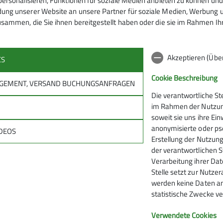
ersonalisieren, Funktionen für soziale Medien anbieten zu können und 
ng unserer Website an unsere Partner für soziale Medien, Werbung un
sammen, die Sie ihnen bereitgestellt haben oder die sie im Rahmen I
31.05.2026
Akzeptieren (Übe
CS
Cookie Beschreibung
NAGEMENT, VERSAND BUCHUNGSANFRAGEN
Die verantwortliche St
im Rahmen der Nutzung
M
soweit sie uns ihre Ei
anonymisierte oder pse
DEOS
Erstellung der Nutzung
elles
der verantwortlichen S
Verarbeitung ihrer Date
 aus Sektion und DAV
Stelle setzt zur Nutzer
werden keine Daten an
Touren, Veranstaltungen, Kurse
statistische Zwecke ve
Verwendete Cookies