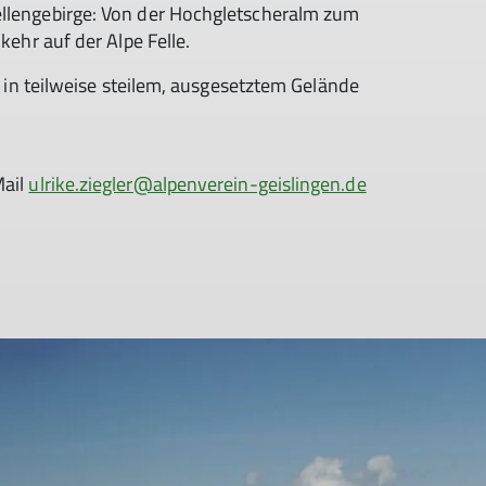
ellengebirge: Von der Hochgletscheralm zum
kehr auf der Alpe Felle.
en in teilweise steilem, ausgesetztem Gelände
Mail
ulrike.ziegler@alpenverein-geislingen.de