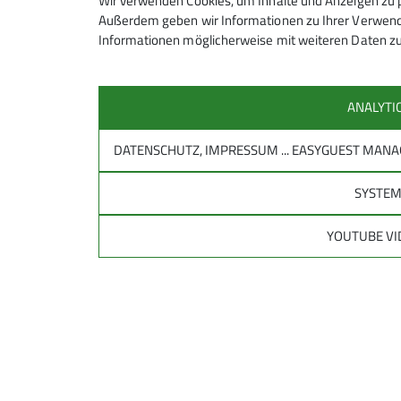
Wir verwenden Cookies, um Inhalte und Anzeigen zu p
Außerdem geben wir Informationen zu Ihrer Verwendu
Informationen möglicherweise mit weiteren Daten zu
Anmeldung bis
ANALYTI
DATENSCHUTZ, IMPRESSUM ... EASYGUEST MA
SYSTE
YOUTUBE VI
Sektion
Aktu
Sektionsgruppen
Aktuelles
Ansprechpartner
Aktuelle 
Hütten der Sektion
Fitness und Ausbildung
Touren, Veranstaltungen, Kurse