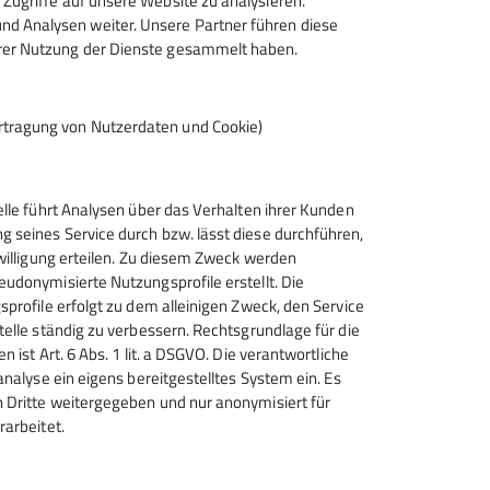
Zugriffe auf unsere Website zu analysieren.
d Analysen weiter. Unsere Partner führen diese
hrer Nutzung der Dienste gesammelt haben.
rtragung von Nutzerdaten und Cookie)
elle führt Analysen über das Verhalten ihrer Kunden
 seines Service durch bzw. lässt diese durchführen,
nwilligung erteilen. Zu diesem Zweck werden
udonymisierte Nutzungsprofile erstellt. Die
Sektion Geislingen e.V. des
sprofile erfolgt zu dem alleinigen Zweck, den Service
Deutschen Alpenvereins (D.A.V.)
telle ständig zu verbessern. Rechtsgrundlage für die
e.V.
n ist Art. 6 Abs. 1 lit. a DSGVO. Die verantwortliche
analyse ein eigens bereitgestelltes System ein. Es
Schulstraße 13
 Dritte weitergegeben und nur anonymisiert für
73312 Geislingen
rarbeitet.
Telefon +497331947222