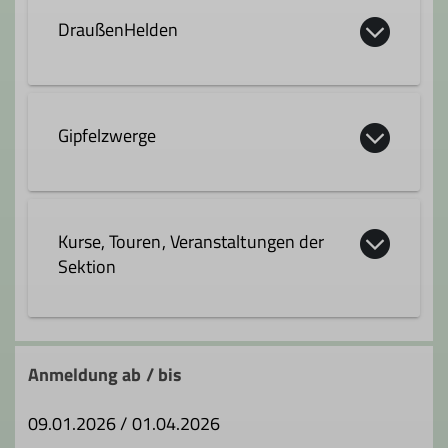
DraußenHelden
Gipfelzwerge
Familiengruppe mit Kindern ab ca. 7
Jahren
Kurse, Touren, Veranstaltungen der
Wer Interesse an den Aktivitäten der
Sektion
Gipfelzwerge hat nimmt bitte mit
Martina
und
Klaus Junginger
Kontakt auf.
Anmeldung ab / bis
09.01.2026 / 01.04.2026