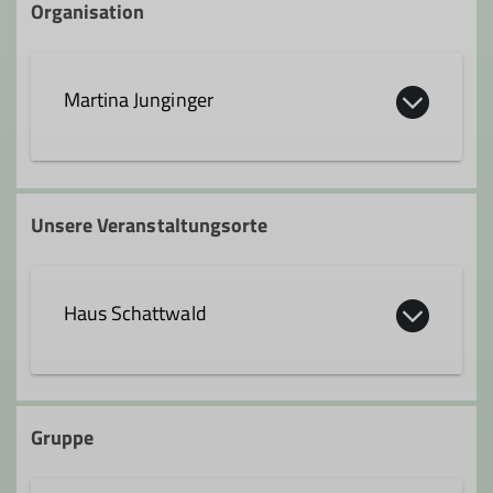
Organisation
Martina Junginger
martina.junginger@alpenverein-
geislingen.de
Unsere Veranstaltungsorte
Haus Schattwald
Fricken 17 17
6677 Fricken, Österreich
Gruppe