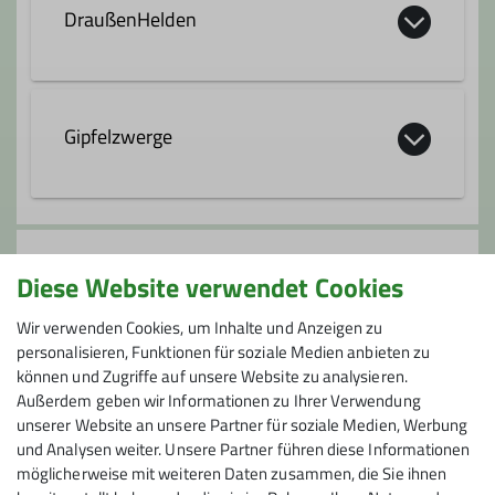
DraußenHelden
Gipfelzwerge
Familiengruppe mit Kindern ab ca. 7
Jahren
Anmeldung bis
Wer Interesse an den Aktivitäten der
Diese Website verwendet Cookies
Gipfelzwerge hat nimmt bitte mit
Martina
01.03.2026
Wir verwenden Cookies, um Inhalte und Anzeigen zu
und
Klaus Junginger
Kontakt auf.
personalisieren, Funktionen für soziale Medien anbieten zu
können und Zugriffe auf unsere Website zu analysieren.
Maximale Teilnehmeranzahl
Außerdem geben wir Informationen zu Ihrer Verwendung
unserer Website an unsere Partner für soziale Medien, Werbung
30
und Analysen weiter. Unsere Partner führen diese Informationen
möglicherweise mit weiteren Daten zusammen, die Sie ihnen