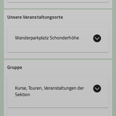
martina.junginger@alpenverein-
geislingen.de
Unsere Veranstaltungsorte
Wanderparkplatz Schonderhöhe
Gruppe
Kurse, Touren, Veranstaltungen der
Sektion