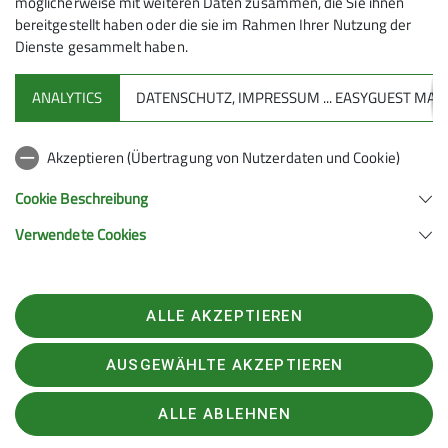
möglicherweise mit weiteren Daten zusammen, die Sie ihnen
bereitgestellt haben oder die sie im Rahmen Ihrer Nutzung der
Dienste gesammelt haben.
ANALYTICS
DATENSCHUTZ, IMPRESSUM ... EASYGUEST M
Sektion
Akzeptieren (Übertragung von Nutzerdaten und Cookie)
Aktuelles
Cookie Beschreibung
Verwendete Cookies
Sektion Geislingen e.V. des Deutschen Alpenvereins (D.A.V.) e.V.
Schulstraße 13
73312 Geislingen
Telefon +497331947222
ALLE AKZEPTIEREN
Kontakt
AUSGEWÄHLTE AKZEPTIEREN
Kontakt
Datenschutz
Impressum
Datenschutz-Einstellungen
ALLE ABLEHNEN
erklaerung-zur-barrierefreiheit