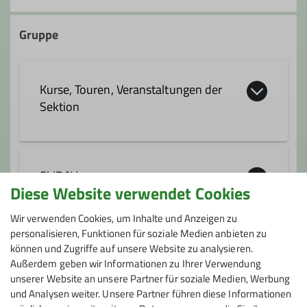
07331 82888 ab 19:00 Uhr
Gruppe
franz.strauss@alpenverein-
geislingen.de
Kurse, Touren, Veranstaltungen der
Sektion
SkiDAV
Diese Website verwendet Cookies
Wir verwenden Cookies, um Inhalte und Anzeigen zu
personalisieren, Funktionen für soziale Medien anbieten zu
Details
können und Zugriffe auf unsere Website zu analysieren.
Anmeldung bis
Außerdem geben wir Informationen zu Ihrer Verwendung
unserer Website an unsere Partner für soziale Medien, Werbung
31.12.2025
und Analysen weiter. Unsere Partner führen diese Informationen