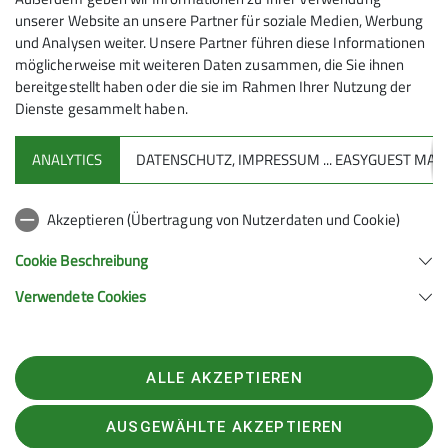
unserer Website an unsere Partner für soziale Medien, Werbung
5
und Analysen weiter. Unsere Partner führen diese Informationen
möglicherweise mit weiteren Daten zusammen, die Sie ihnen
bereitgestellt haben oder die sie im Rahmen Ihrer Nutzung der
Dienste gesammelt haben.
ANALYTICS
DATENSCHUTZ, IMPRESSUM ... EASYGUEST M
Sektion
Akzeptieren (Übertragung von Nutzerdaten und Cookie)
Aktuelles
Cookie Beschreibung
Verwendete Cookies
Sektion Geislingen e.V. des Deutschen Alpenvereins (D.A.V.) e.V.
Schulstraße 13
73312 Geislingen
Telefon +497331947222
ALLE AKZEPTIEREN
Kontakt
AUSGEWÄHLTE AKZEPTIEREN