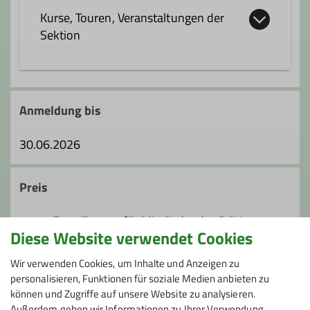
Kurse, Touren, Veranstaltungen der
Sektion
Anmeldung bis
30.06.2026
Preis
45,00 Euro/Person für Mitglieder des DAV
Diese Website verwendet Cookies
75,00 Euro/Person für Nichtmitglieder
zuzüglich Übernachtung und Verpflegung
Wir verwenden Cookies, um Inhalte und Anzeigen zu
personalisieren, Funktionen für soziale Medien anbieten zu
können und Zugriffe auf unsere Website zu analysieren.
Maximale Teilnehmeranzahl
Außerdem geben wir Informationen zu Ihrer Verwendung