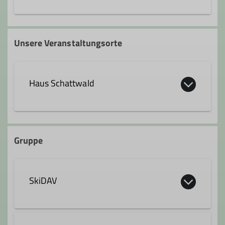
tmechel@skidav.de
Unsere Veranstaltungsorte
Haus Schattwald
Fricken 17 17
6677 Fricken, Österreich
Gruppe
SkiDAV
Details