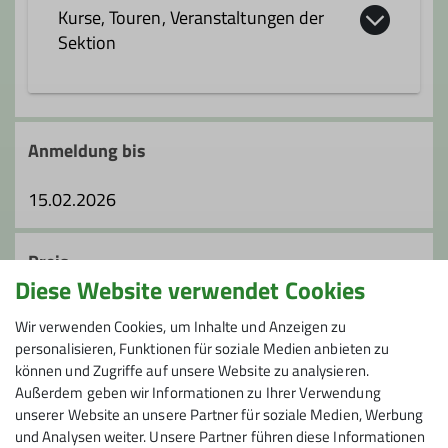
Kurse, Touren, Veranstaltungen der
Sektion
Anmeldung bis
15.02.2026
Preis
Diese Website verwendet Cookies
149,00 Euro/Person
für Mitglieder des DAV
Wir verwenden Cookies, um Inhalte und Anzeigen zu
159,00 Euro/Person
für Nichtmitglieder.
personalisieren, Funktionen für soziale Medien anbieten zu
können und Zugriffe auf unsere Website zu analysieren.
Die Bezahlung erfolgt per Einzugsermächtigung.
Außerdem geben wir Informationen zu Ihrer Verwendung
Der Gesamtbetrag wird bis zum Beginn der
unserer Website an unsere Partner für soziale Medien, Werbung
Veranstaltung abgebucht.
und Analysen weiter. Unsere Partner führen diese Informationen