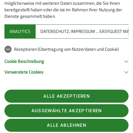
möglicherweise mit weiteren Daten zusammen, die Sie ihnen
bereitgestellt haben oder die sie im Rahmen Ihrer Nutzung der
Dienste gesammelt haben.
ANALYTICS
DATENSCHUTZ, IMPRESSUM ... EASYGUEST M
Sektion
Akzeptieren (Übertragung von Nutzerdaten und Cookie)
Aktuelles
Cookie Beschreibung
Verwendete Cookies
Sektion Geislingen e.V. des Deutschen Alpenvereins (D.A.V.) e.V.
Schulstraße 13
73312 Geislingen
Telefon +497331947222
ALLE AKZEPTIEREN
Kontakt
AUSGEWÄHLTE AKZEPTIEREN
Kontakt
Datenschutz
Impressum
Datenschutz-Einstellungen
ALLE ABLEHNEN
erklaerung-zur-barrierefreiheit